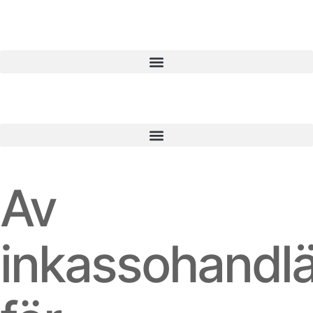
Av
inkassohandl