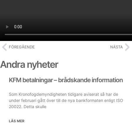
FÖREGÅENDE
NÄSTA
Andra nyheter
KFM betalningar – brådskande information
Som Kronofogdemyndigheten tidigare aviserat så har de
under februari gått över till de nya bankformaten enligt ISO
20022. Detta skulle
LÄS MER