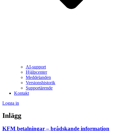
AI-support
Hjälpcenter
Meddelanden
Versionshistorik
Supportärende
Kontakt
Logga in
Inlägg
KFM betalningar – brådskande information