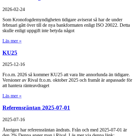
2026-02-24
Som Kronofogdemyndigheten tidigare aviserat så har de under
februari gått över till de nya bankformaten enligt ISO 20022. Detta
skulle enligt uppgift inte betyda något
Läs mer »
KU25
2025-12-16
Fr.o.m. 2026 så kommer KU25 att vara lite annorlunda än tidigare.
Versioner av Rival fr.o.m. oktober 2025 och framåt är anpassade för
att hantera ränteavdraget
Läs mer »
Referensräntan 2025-07-01
2025-07-16
Återigen har referensräntan ändrats. Från och med 2025-07-01 är
den 2% Denna anger man i Rival. Läs mer via denna länk: