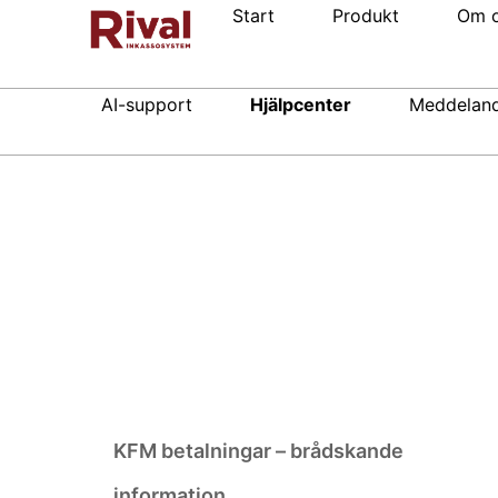
Start
Produkt
Om 
AI-support
Hjälpcenter
Meddelan
KFM betalningar – brådskande
information