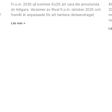
Fr.o.m. 2026 så kommer KU25 att vara lite annorlunda
Åt
än tidigare. Versioner av Rival fr.o.m. oktober 2025 och
20
r
framåt är anpassade för att hantera ränteavdraget
me
ra
Läs mer »
Lä