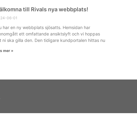
älkomna till Rivals nya webbplats!
024-06-01
 har en ny webbplats sjösatts. Hemsidan har
nomgått ett omfattande ansiktslyft och vi hoppas
t ni ska gilla den. Den tidigare kundportalen hittas nu
s mer »
t