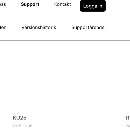
oss
Support
Kontakt
Logga in
den
Versionshistorik
Supportärende
Inlägg
KU25
R
2025-12-16
20