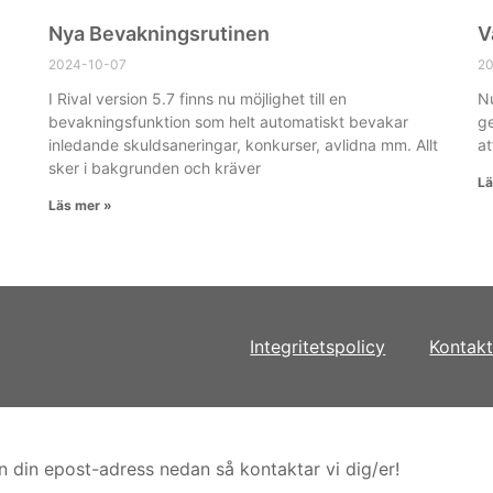
Nya Bevakningsrutinen
V
2024-10-07
2
I Rival version 5.7 finns nu möjlighet till en
Nu
bevakningsfunktion som helt automatiskt bevakar
ge
inledande skuldsaneringar, konkurser, avlidna mm. Allt
at
sker i bakgrunden och kräver
Lä
Läs mer »
Integritetspolicy
Kontak
n din epost-adress nedan så kontaktar vi dig/er!