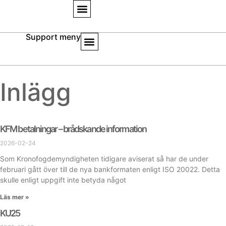
Support meny
Inlägg
KFM betalningar – brådskande information
2026-02-24
Som Kronofogdemyndigheten tidigare aviserat så har de under
februari gått över till de nya bankformaten enligt ISO 20022. Detta
skulle enligt uppgift inte betyda något
Läs mer »
KU25