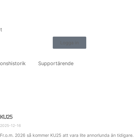
t
Logga in
ionshistorik
Supportärende
KU25
2025-12-16
Fr.o.m. 2026 så kommer KU25 att vara lite annorlunda än tidigare.