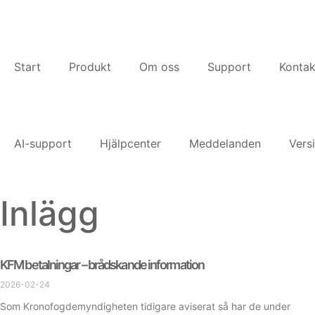
Start
Produkt
Om oss
Support
Kontak
AI-support
Hjälpcenter
Meddelanden
Vers
Inlägg
KFM betalningar – brådskande information
2026-02-24
Som Kronofogdemyndigheten tidigare aviserat så har de under