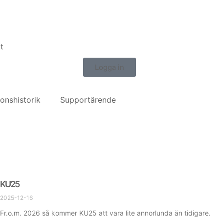
t
Logga in
ionshistorik
Supportärende
KU25
2025-12-16
Fr.o.m. 2026 så kommer KU25 att vara lite annorlunda än tidigare.