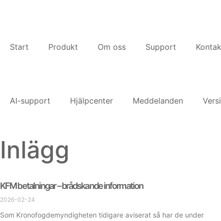
Start
Produkt
Om oss
Support
Kontak
AI-support
Hjälpcenter
Meddelanden
Vers
Inlägg
KFM betalningar – brådskande information
2026-02-24
Som Kronofogdemyndigheten tidigare aviserat så har de under