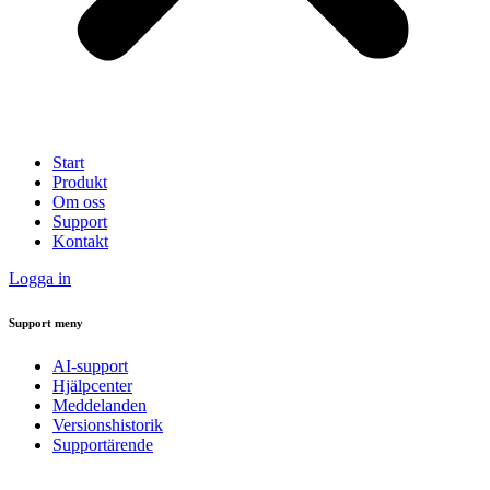
Start
Produkt
Om oss
Support
Kontakt
Logga in
Support meny
AI-support
Hjälpcenter
Meddelanden
Versionshistorik
Supportärende