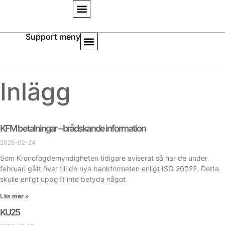
Support meny
Inlägg
KFM betalningar – brådskande information
2026-02-24
Som Kronofogdemyndigheten tidigare aviserat så har de under
februari gått över till de nya bankformaten enligt ISO 20022. Detta
skulle enligt uppgift inte betyda något
Läs mer »
KU25