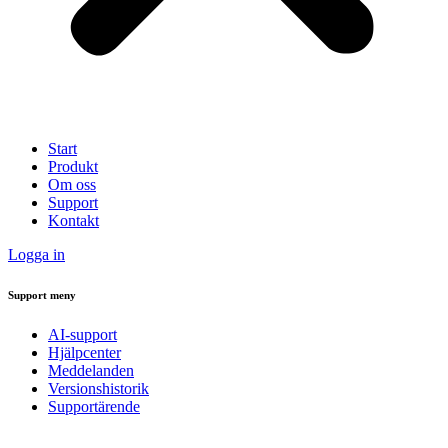
Start
Produkt
Om oss
Support
Kontakt
Logga in
Support meny
AI-support
Hjälpcenter
Meddelanden
Versionshistorik
Supportärende