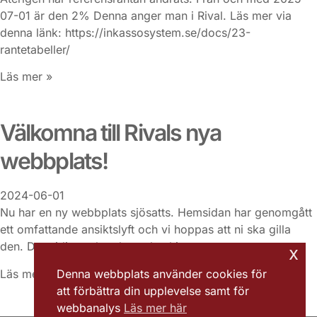
07-01 är den 2% Denna anger man i Rival. Läs mer via
denna länk: https://inkassosystem.se/docs/23-
rantetabeller/
Läs mer »
Välkomna till Rivals nya
webbplats!
2024-06-01
Nu har en ny webbplats sjösatts. Hemsidan har genomgått
ett omfattande ansiktslyft och vi hoppas att ni ska gilla
den. Den tidigare kundportalen hittas nu
x
Läs mer »
Denna webbplats använder cookies för
att förbättra din upplevelse samt för
webbanalys
Läs mer här