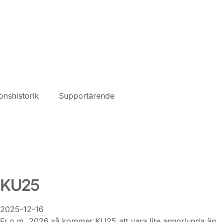
onshistorik
Supportärende
KU25
2025-12-16
Fr.o.m. 2026 så kommer KU25 att vara lite annorlunda än