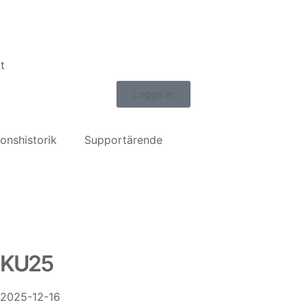
t
Logga in
ionshistorik
Supportärende
KU25
2025-12-16