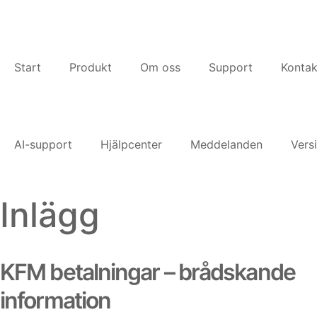
Start
Produkt
Om oss
Support
Kontak
AI-support
Hjälpcenter
Meddelanden
Vers
Inlägg
KFM betalningar – brådskande
information