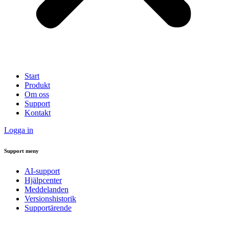
Start
Produkt
Om oss
Support
Kontakt
Logga in
Support meny
AI-support
Hjälpcenter
Meddelanden
Versionshistorik
Supportärende