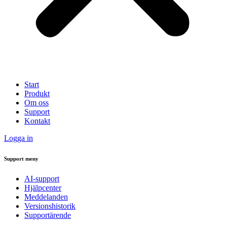
Start
Produkt
Om oss
Support
Kontakt
Logga in
Support meny
AI-support
Hjälpcenter
Meddelanden
Versionshistorik
Supportärende