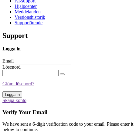
AI-support
Hjälpcenter
Meddelanden
Versionshistorik
Supportärende
Support
Logga in
Email
Lösenord
Glömt lösenord?
Logga in
Skapa konto
Verify Your Email
We have sent a 6-digit verification code to your email. Please enter it
below to continue.